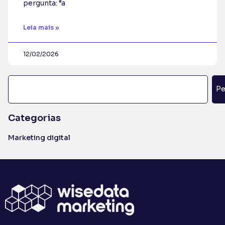
pergunta: “a
Leia mais »
12/02/2026
Pe
Categorias
Marketing digital