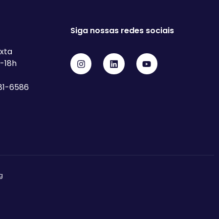
Siga nossas redes sociais
xta
h-18h
81-6586
g