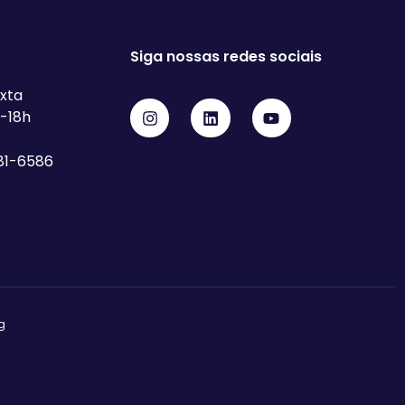
Siga nossas redes sociais
xta
h-18h
81-6586
g