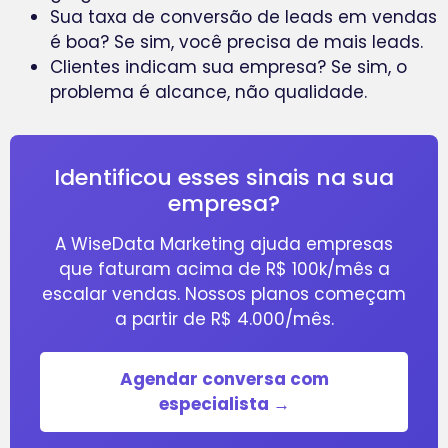
Sua taxa de conversão de leads em vendas
é boa? Se sim, você precisa de mais leads.
Clientes indicam sua empresa? Se sim, o
problema é alcance, não qualidade.
Identificou esses sinais na sua
empresa?
A WiseData Marketing ajuda empresas
que faturam acima de R$ 100k/mês a
escalar vendas. Nossos planos começam
a partir de R$ 4.000/mês.
Agendar conversa com
especialista →