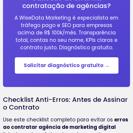
contratação de agências?
A WiseData Marketing é especialista em
tráfego pago e SEO para empresas
acima de R$ 100k/mês. Transparência
total, contas no seu nome, KPIs claros e
contrato justo. Diagnóstico gratuito.
Solicitar diagnóstico gratuito →
Checklist Anti-Erros: Antes de Assinar
o Contrato
Use este checklist completo para evitar os
erros
ao contratar agência de marketing digital