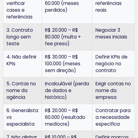
verificar
60.000 (meses
referências
cases e
perdidos)
reais
referências
3. Contrato
R$ 20.000 – R$
Negociar 3
longo sem
80.000 (multa +
meses iniciais
teste
fee preso)
4. Não definir
R$ 30.000 – R$
Definir KPIs de
KPIs
100.000 (meses
negócio no
sem direção)
contrato
5. Contas no
Incalculável (perda
Exigir contas no
nome da
de dados e
nome da
agência
histórico)
empresa
6. Generalista
R$ 20.000 – R$
Contratar para
vs
60.000 (resultado
a necessidade
especialista
medíocre)
específica
7. Não alinhar
R$ 10.000 – R$
Definir marcos