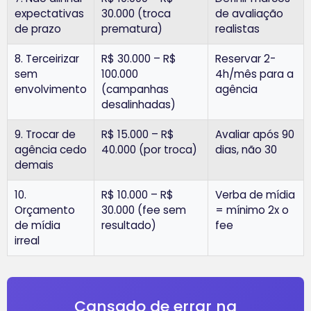
expectativas
30.000 (troca
de avaliação
de prazo
prematura)
realistas
8. Terceirizar
R$ 30.000 – R$
Reservar 2-
sem
100.000
4h/mês para a
envolvimento
(campanhas
agência
desalinhadas)
9. Trocar de
R$ 15.000 – R$
Avaliar após 90
agência cedo
40.000 (por troca)
dias, não 30
demais
10.
R$ 10.000 – R$
Verba de mídia
Orçamento
30.000 (fee sem
= mínimo 2x o
de mídia
resultado)
fee
irreal
Cansado de errar na