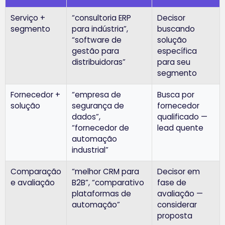
Serviço +
“consultoria ERP
Decisor
segmento
para indústria”,
buscando
“software de
solução
gestão para
específica
distribuidoras”
para seu
segmento
Fornecedor +
“empresa de
Busca por
solução
segurança de
fornecedor
dados”,
qualificado —
“fornecedor de
lead quente
automação
industrial”
Comparação
“melhor CRM para
Decisor em
e avaliação
B2B”, “comparativo
fase de
plataformas de
avaliação —
automação”
considerar
proposta