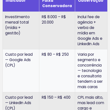
Indicador
Faixa
Observação
Conservadora
Investimento
R$ 8.000 – R$
Inclui fee de
mensal total
20.000
agência +
(mídia +
verba de
gestão)
mídia em
Google Ads e
LinkedIn Ads
Custo por lead
R$ 80 – R$ 250
Varia por
— Google Ads
segmento e
(CPL)
concorrência
— tecnologia
e consultoria
tendem a ser
mais caras
Custo por lead
R$ 150 – R$ 400
CPL mais alto,
— LinkedIn Ads
mas lead com
(CPL)
cargo e