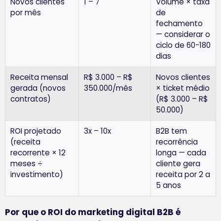
Novos clientes
1 – 7
Volume × taxa
por mês
de
fechamento
— considerar o
ciclo de 60-180
dias
Receita mensal
R$ 3.000 – R$
Novos clientes
gerada (novos
350.000/mês
× ticket médio
contratos)
(R$ 3.000 – R$
50.000)
ROI projetado
3x – 10x
B2B tem
(receita
recorrência
recorrente × 12
longa — cada
meses ÷
cliente gera
investimento)
receita por 2 a
5 anos
Por que o ROI do marketing digital B2B é